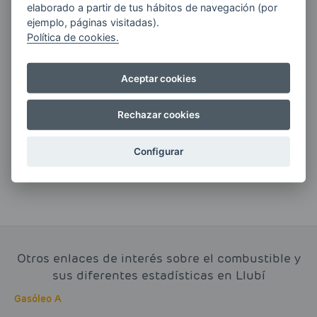
elaborado a partir de tus hábitos de navegación (por
ejemplo, páginas visitadas).
Política de cookies.
Si tienes alguna duda durante el
Aceptar cookies
pedido escríbenos a:
Rechazar cookies
contacto@clickgasoil.com
Configurar
Otros enlaces de interés sobre el combustible y
sus diferentes estadísticas en Llubí
Gasóleo A