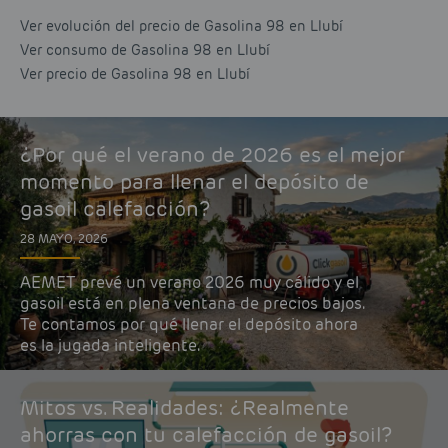
Ver evolución del precio de Gasolina 98 en Llubí
Ver consumo de Gasolina 98 en Llubí
Ver precio de Gasolina 98 en Llubí
¿Por qué el verano de 2026 es el mejor
momento para llenar el depósito de
gasoil calefacción?
28 MAYO, 2026
AEMET prevé un verano 2026 muy cálido y el
gasoil está en plena ventana de precios bajos.
Te contamos por qué llenar el depósito ahora
es la jugada inteligente.
Mitos vs. Realidades: ¿Realmente
ahorras con tu calefacción de gasoil?