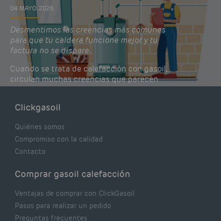
04 MAYO, 2026
Desmentimos las creencias más comunes
para que tu caldera funcione mejor y tu
factura no se dispare.
Cuando se trata de calefacción con gasoil,
circulan muchas creencias que parecen
lógicas pero que, en realidad, pueden estar
costándote dinero y afectando el rendimiento
Clickgasoil
de tu caldera. Pocas se contrastan con lo que
realmente dicen los expertos.
Quiénes somos
Compromiso con la calidad
Contacto
Comprar gasoil calefacción
Ventajas de comprar con ClickGasoil
Pasos para realizar un pedido
Preguntas frecuentes