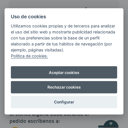
¿QUIERES ESTAR AL DÍA DE
LAS
Uso de cookies
ÚLTIMAS NOVEDADES?
Utilizamos cookies propias y de terceros para analizar
el uso del sitio web y mostrarte publicidad relacionada
con tus preferencias sobre la base de un perfil
E-MAIL
elaborado a partir de tus hábitos de navegación (por
ejemplo, páginas visitadas).
Política de cookies.
Quiero recibir las últimas novedades de AVIA
Aceptar cookies
ENERGIAS por cualquier medio, incluido
electrónico.
Más información
Rechazar cookies
Configurar
Si tienes alguna duda durante el
pedido escríbenos a: