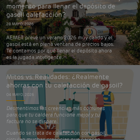
momento para llenar el depósito de
gasoil calefacción?
28 MAYO, 2026
AEMET prevé un verano 2026 muy cálido y el
gasoil está en plena ventana de precios bajos.
Te contamos por qué llenar el depósito ahora
es la jugada inteligente.
Mitos vs. Realidades: ¿Realmente
ahorras con tu calefacción de gasoil?
04 MAYO, 2026
Desmentimos las creencias más comunes
para que tu caldera funcione mejor y tu
factura no se dispare.
Cuando se trata de calefacción con gasoil,
circulan muchas creencias que parecen