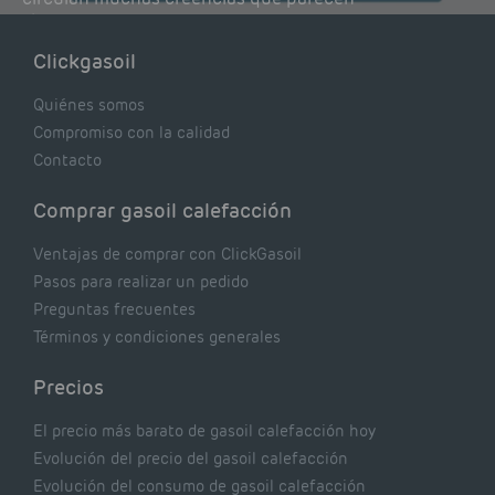
lógicas pero que, en realidad, pueden estar
costándote dinero y afectando el rendimiento
Clickgasoil
de tu caldera. Pocas se contrastan con lo que
realmente dicen los expertos.
Quiénes somos
Compromiso con la calidad
Contacto
Comprar gasoil calefacción
Ventajas de comprar con ClickGasoil
Pasos para realizar un pedido
Preguntas frecuentes
Términos y condiciones generales
Precios
El precio más barato de gasoil calefacción hoy
Evolución del precio del gasoil calefacción
Evolución del consumo de gasoil calefacción