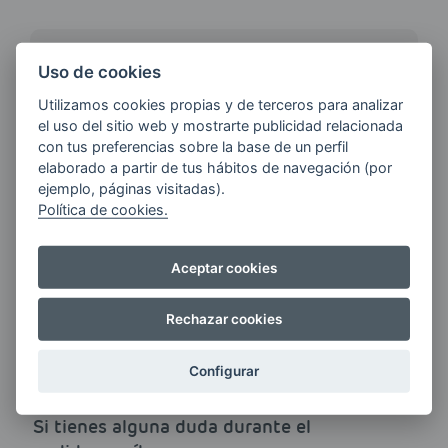
¿QUIERES ESTAR AL DÍA DE
Uso de cookies
LAS
Utilizamos cookies propias y de terceros para analizar
ÚLTIMAS NOVEDADES?
el uso del sitio web y mostrarte publicidad relacionada
con tus preferencias sobre la base de un perfil
elaborado a partir de tus hábitos de navegación (por
E-MAIL
ejemplo, páginas visitadas).
Política de cookies.
Aceptar cookies
Quiero recibir las últimas novedades de AVIA
ENERGIAS por cualquier medio, incluido
electrónico.
Más información
Rechazar cookies
Configurar
Si tienes alguna duda durante el