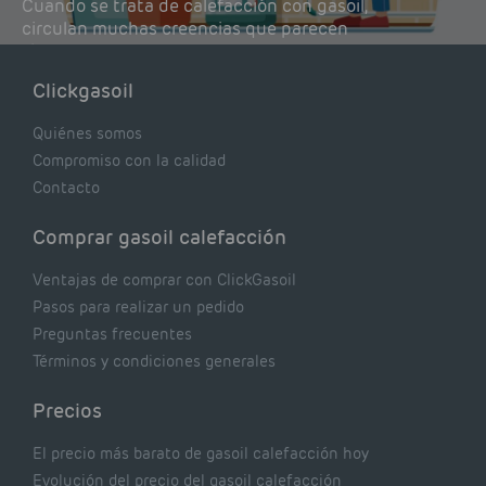
Cuando se trata de calefacción con gasoil,
circulan muchas creencias que parecen
lógicas pero que, en realidad, pueden estar
costándote dinero y afectando el rendimiento
Clickgasoil
de tu caldera. Pocas se contrastan con lo que
realmente dicen los expertos.
Quiénes somos
Compromiso con la calidad
Contacto
Comprar gasoil calefacción
Ventajas de comprar con ClickGasoil
Pasos para realizar un pedido
Preguntas frecuentes
Términos y condiciones generales
Precios
El precio más barato de gasoil calefacción hoy
Evolución del precio del gasoil calefacción