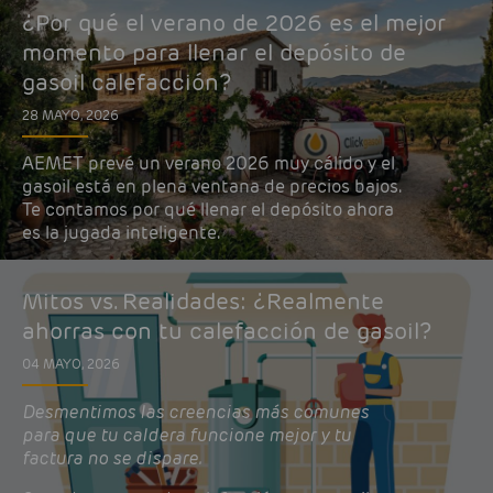
¿Por qué el verano de 2026 es el mejor
momento para llenar el depósito de
gasoil calefacción?
28 MAYO, 2026
AEMET prevé un verano 2026 muy cálido y el
gasoil está en plena ventana de precios bajos.
Te contamos por qué llenar el depósito ahora
es la jugada inteligente.
Mitos vs. Realidades: ¿Realmente
ahorras con tu calefacción de gasoil?
04 MAYO, 2026
Desmentimos las creencias más comunes
para que tu caldera funcione mejor y tu
factura no se dispare.