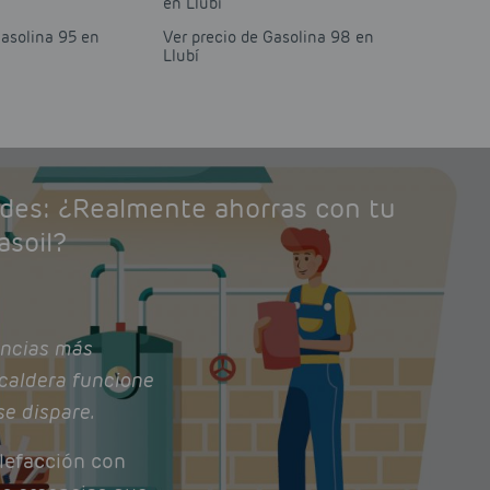
en Llubí
Gasolina 95 en
Ver precio de Gasolina 98 en
Llubí
ades: ¿Realmente ahorras con tu
asoil?
ncias más
caldera funcione
se dispare.
lefacción con