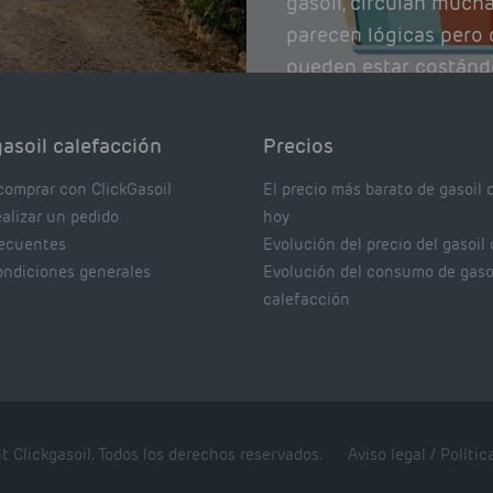
gasoil, circulan much
parecen lógicas pero q
pueden estar costánd
afectando el rendimie
Pocas se contrastan 
asoil calefacción
Precios
realmente dicen los e
comprar con ClickGasoil
El precio más barato de gasoil 
ealizar un pedido
hoy
recuentes
Evolución del precio del gasoil
ondiciones generales
Evolución del consumo de gaso
calefacción
t Clickgasoil. Todos los derechos reservados.
Aviso legal
/
Polític