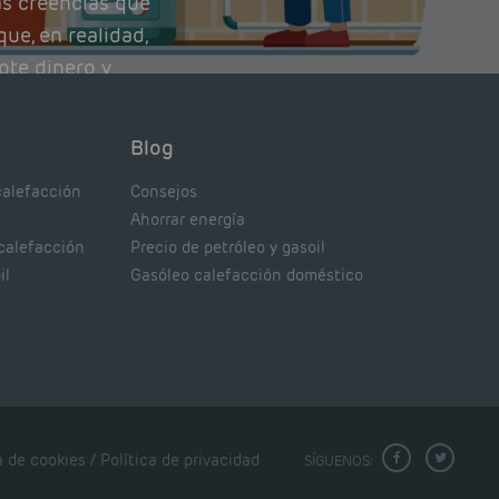
as creencias que
ue, en realidad,
ote dinero y
nto de tu caldera.
con lo que
Blog
xpertos.
calefacción
Consejos
Ahorrar energía
 calefacción
Precio de petróleo y gasoil
il
Gasóleo calefacción doméstico
a de cookies
/
Política de privacidad
SÍGUENOS: