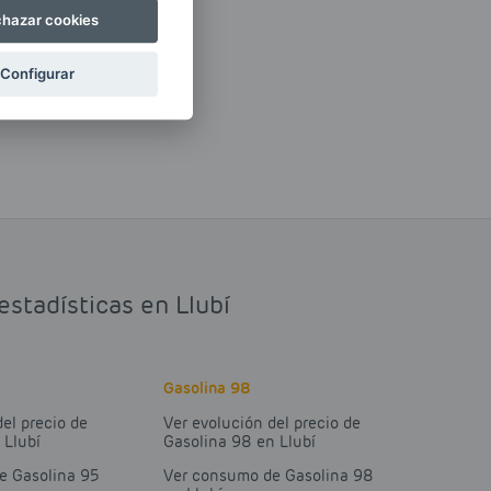
hazar cookies
Configurar
estadísticas en Llubí
Gasolina 98
del precio de
Ver evolución del precio de
 Llubí
Gasolina 98 en Llubí
e Gasolina 95
Ver consumo de Gasolina 98