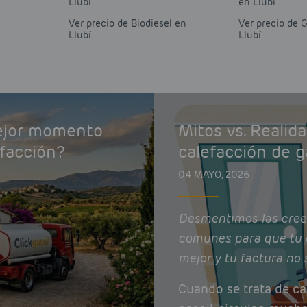
Llubí
en Llubí
Ver precio de Biodiesel en
Ver precio de 
Llubí
Llubí
mejor momento
Mitos vs. Realid
efacción?
calefacción de g
04 MAYO, 2026
Desmentimos las cree
comunes para que tu 
mejor y tu factura no 
Cuando se trata de ca