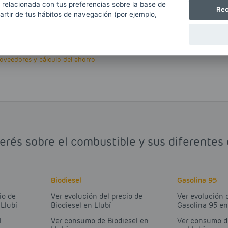
 relacionada con tus preferencias sobre la base de
Rec
partir de tus hábitos de navegación (por ejemplo,
Ver precios de carburantes
veedores y cálculo del ahorro
erés sobre el combustible y sus diferentes 
Biodiesel
Gasolina 95
io de
Ver evolución del precio de
Ver evolución 
Llubí
Biodiesel en Llubí
Gasolina 95 en
l
Ver consumo de Biodiesel en
Ver consumo d