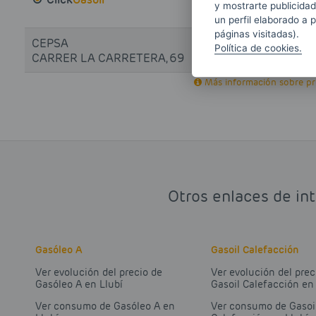
y mostrarte publicidad
un perfil elaborado a 
páginas visitadas).
CEPSA
Política de cookies.
-
CARRER LA CARRETERA, 69
Más información sobre pro
Otros enlaces de int
Gasóleo A
Gasoil Calefacción
Ver evolución del precio de
Ver evolución del prec
Gasóleo A en Llubí
Gasoil Calefacción en 
Ver consumo de Gasóleo A en
Ver consumo de Gasoi