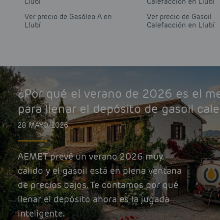
Llubí
Calefacción en Llubí
Ver precio de Gasóleo A en
Ver precio de Gasoil
Llubí
Calefacción en Llubí
¿Por qué el verano de 2026 es el 
para llenar el depósito de gasoil cal
28 MAYO, 2026
AEMET prevé un verano 2026 muy
cálido y el gasoil está en plena ventana
de precios bajos. Te contamos por qué
llenar el depósito ahora es la jugada
inteligente.