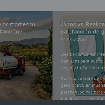
mejor momento
Mitos vs. Realid
efacción?
calefacción de g
04 MAYO, 2026
Desmentimos las cree
comunes para que tu 
mejor y tu factura no 
Cuando se trata de ca
gasoil, circulan much
parecen lógicas pero q
pueden estar costánd