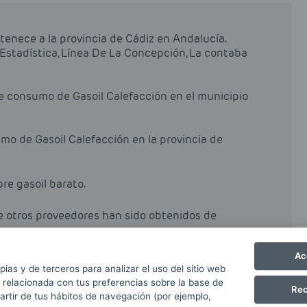
tenece a la provincia de Cádiz en Andalucía.
 Estadística, Línea De La Concepción, La contaba
de consumo de Gasoil Calefacción en el municipio
mo de Gasoil Calefacción en la provincia de
pre gasoil barato.
de otros proveedores han sido obtenidos de
Ac
pias y de terceros para analizar el uso del sitio web
 relacionada con tus preferencias sobre la base de
Rec
partir de tus hábitos de navegación (por ejemplo,