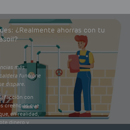
ades: ¿Realmente ahorras con tu
asoil?
ncias más
caldera funcione
se dispare.
lefacción con
as creencias que
ue, en realidad,
ote dinero y