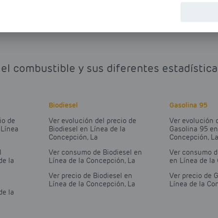
 el combustible y sus diferentes estadística
Biodiesel
Gasolina 95
io de
Ver evolución del precio de
Ver evolución 
 Línea
Biodiesel en Línea de la
Gasolina 95 en
Concepción, La
Concepción, L
l
Ver consumo de Biodiesel en
Ver consumo d
de la
Línea de la Concepción, La
en Línea de la
Ver precio de Biodiesel en
Ver precio de 
Línea de la Concepción, La
Línea de la Co
de la