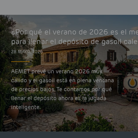
¿Por qué el verano de 2026 es el 
para llenar el depósito de gasoil cal
28 MAYO, 2026
AEMET prevé un verano 2026 muy
cálido y el gasoil está en plena ventana
de precios bajos. Te contamos por qué
llenar el depósito ahora es la jugada
inteligente.