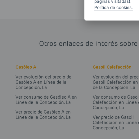
páginas visitadas).
Política de cookies.
Otros enlaces de interés sobre
Gasóleo A
Gasoil Calefacción
Ver evolución del precio de
Ver evolución del prec
Gasóleo A en Línea de la
Gasoil Calefacción en
Concepción, La
de la Concepción, La
Ver consumo de Gasóleo A en
Ver consumo de Gasoi
Línea de la Concepción, La
Calefacción en Línea 
Concepción, La
Ver precio de Gasóleo A en
Línea de la Concepción, La
Ver precio de Gasoil
Calefacción en Línea 
Concepción, La