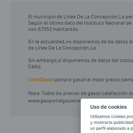
El municipio de Línea De La Concepción, La per
Según el último dato del Instituto Nacional de
con 63352 habitantes.
En la actualidad, no disponemos de los datos 
de Línea De La Concepción, La.
Sin embargo, sí disponemos de datos del consu
Cádiz.
Click
Gasoil
siempre gasoil al mejor precio, siem
Nota: Todos los precios de gasoil calefacción 
www.geoportalgasolineras.com.
Uso de cookies
Utilizamos cookies pro
y mostrarte publicidad
un perfil elaborado a 