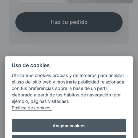
Haz tu pedido
Uso de cookies
¿QUIERES ESTAR AL DÍA DE
Utilizamos cookies propias y de terceros para analizar
LAS
el uso del sitio web y mostrarte publicidad relacionada
ÚLTIMAS NOVEDADES?
con tus preferencias sobre la base de un perfil
elaborado a partir de tus hábitos de navegación (por
ejemplo, páginas visitadas).
E-MAIL
Política de cookies.
Aceptar cookies
Quiero recibir las últimas novedades de AVIA