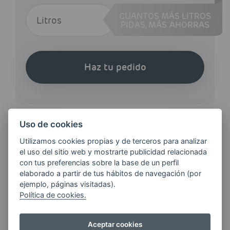
CUANTOS MÁS LITROS
PIDAS,
MÁS AHORRAS
Haz tu pedido
Uso de cookies
Utilizamos cookies propias y de terceros para analizar
¿QUIERES ESTAR AL DÍA DE
el uso del sitio web y mostrarte publicidad relacionada
LAS
con tus preferencias sobre la base de un perfil
ÚLTIMAS NOVEDADES?
elaborado a partir de tus hábitos de navegación (por
ejemplo, páginas visitadas).
Política de cookies.
E-MAIL
Aceptar cookies