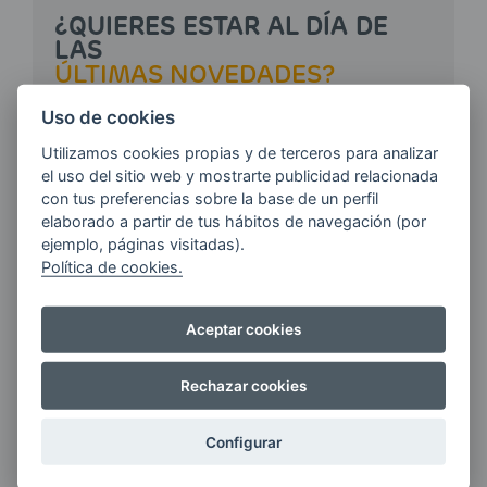
¿QUIERES ESTAR AL DÍA DE
LAS
ÚLTIMAS NOVEDADES?
Uso de cookies
E-MAIL
Utilizamos cookies propias y de terceros para analizar
el uso del sitio web y mostrarte publicidad relacionada
con tus preferencias sobre la base de un perfil
elaborado a partir de tus hábitos de navegación (por
ejemplo, páginas visitadas).
Quiero recibir las últimas novedades de AVIA
Política de cookies.
ENERGIAS por cualquier medio, incluido
electrónico.
Más información
Aceptar cookies
Rechazar cookies
Si tienes alguna duda durante el
pedido escríbenos a:
Configurar
contacto@clickgasoil.com