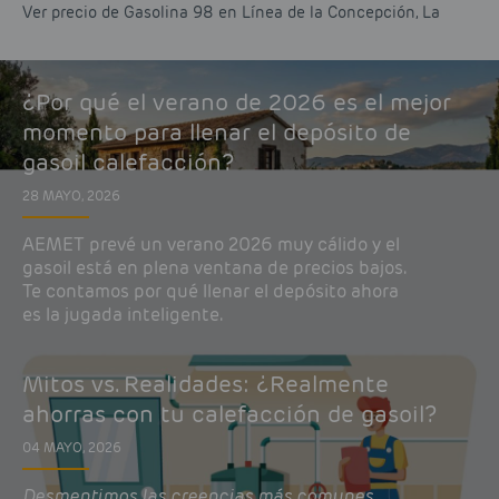
Ver precio de Gasolina 98 en Línea de la Concepción, La
¿Por qué el verano de 2026 es el mejor
momento para llenar el depósito de
gasoil calefacción?
28 MAYO, 2026
AEMET prevé un verano 2026 muy cálido y el
gasoil está en plena ventana de precios bajos.
Te contamos por qué llenar el depósito ahora
es la jugada inteligente.
Mitos vs. Realidades: ¿Realmente
ahorras con tu calefacción de gasoil?
04 MAYO, 2026
Desmentimos las creencias más comunes