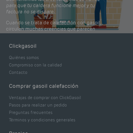
para que tu caldera funcione mejor y tu
factura no se dispare.
Cuando se trata de calefacción con gasoil,
circulan muchas creencias que parecen
lógicas pero que, en realidad, pueden estar
costándote dinero y afectando el rendimiento
Clickgasoil
de tu caldera. Pocas se contrastan con lo que
realmente dicen los expertos.
Quiénes somos
Compromiso con la calidad
Contacto
Comprar gasoil calefacción
Ventajas de comprar con ClickGasoil
Pasos para realizar un pedido
Preguntas frecuentes
Términos y condiciones generales