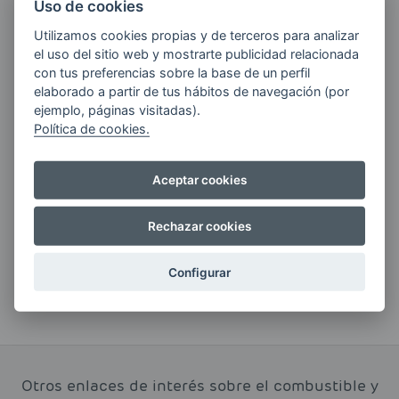
Uso de cookies
Quiero recibir las últimas novedades de AVIA
Utilizamos cookies propias y de terceros para analizar
ENERGIAS por cualquier medio, incluido
el uso del sitio web y mostrarte publicidad relacionada
electrónico.
Más información
con tus preferencias sobre la base de un perfil
elaborado a partir de tus hábitos de navegación (por
ejemplo, páginas visitadas).
Política de cookies.
Si tienes alguna duda durante el
Aceptar cookies
pedido escríbenos a:
contacto@clickgasoil.com
Rechazar cookies
Configurar
Otros enlaces de interés sobre el combustible y