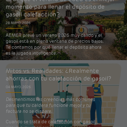
momento para llenar el depósito de
gasoil calefacción?
28 MAYO, 2026
AEMET prevé un verano 2026 muy cálido y el
gasoil está en plena ventana de precios bajos.
Te contamos por qué llenar el depósito ahora
es la jugada inteligente.
Mitos vs. Realidades: ¿Realmente
ahorras con tu calefacción de gasoil?
04 MAYO, 2026
Desmentimos las creencias más comunes
para que tu caldera funcione mejor y tu
factura no se dispare.
Cuando se trata de calefacción con gasoil,