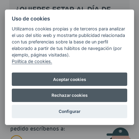
¿QUIERES ESTAR AL DÍA DE
LAS
Uso de cookies
ÚLTIMAS NOVEDADES?
Utilizamos cookies propias y de terceros para analizar
el uso del sitio web y mostrarte publicidad relacionada
con tus preferencias sobre la base de un perfil
E-MAIL
elaborado a partir de tus hábitos de navegación (por
ejemplo, páginas visitadas).
Política de cookies.
Quiero recibir las últimas novedades de AVIA
ENERGIAS por cualquier medio, incluido
Aceptar cookies
electrónico.
Más información
Rechazar cookies
Configurar
Si tienes alguna duda durante el
pedido escríbenos a: