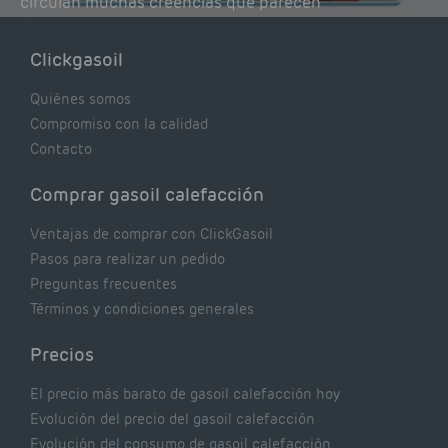
circulan muchas creencias que parecen
lógicas pero que, en realidad, pueden estar
costándote dinero y afectando el rendimiento
Clickgasoil
de tu caldera. Pocas se contrastan con lo que
realmente dicen los expertos.
Quiénes somos
Compromiso con la calidad
Contacto
Comprar gasoil calefacción
Ventajas de comprar con ClickGasoil
Pasos para realizar un pedido
Preguntas frecuentes
Términos y condiciones generales
Precios
El precio más barato de gasoil calefacción hoy
Evolución del precio del gasoil calefacción
Evolución del consumo de gasoil calefacción