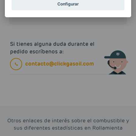
ENERGIAS por cualquier medio, incluido
Configurar
electrónico.
Más información
Si tienes alguna duda durante el
pedido escríbenos a:
contacto@clickgasoil.com
Otros enlaces de interés sobre el combustible y
sus diferentes estadísticas en Rollamienta