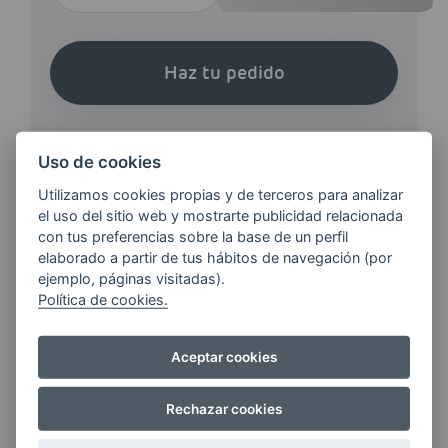
Haz tu pedido
Uso de cookies
Utilizamos cookies propias y de terceros para analizar
el uso del sitio web y mostrarte publicidad relacionada
¿QUIERES ESTAR AL DÍA DE
con tus preferencias sobre la base de un perfil
LAS
elaborado a partir de tus hábitos de navegación (por
ÚLTIMAS NOVEDADES?
ejemplo, páginas visitadas).
Política de cookies.
E-MAIL
Aceptar cookies
Rechazar cookies
Quiero recibir las últimas novedades de AVIA