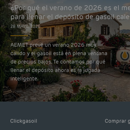
¿Por qué el verano de 2026 es el 
para llenar el depósito de gasoil cal
28 MAYO, 2026
AEMET prevé un verano 2026 muy
cálido y el gasoil está en plena ventana
de precios bajos. Te contamos por qué
llenar el depósito ahora es la jugada
inteligente.
Clickgasoil
Comprar g