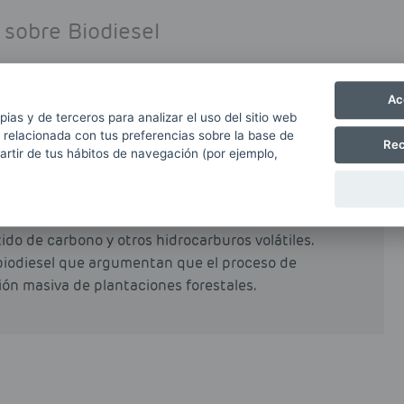
 sobre Biodiesel
Ac
pias y de terceros para analizar el uso del sitio web
partir de grasas naturales como grasas animales o
 relacionada con tus preferencias sobre la base de
Rec
rocesos industriales de esterificación y
partir de tus hábitos de navegación (por ejemplo,
al o total del petrodiésel o gasóleo obtenido a
e reduce de forma muy notable las emisiones
ido de carbono y otros hidrocarburos volátiles.
biodiesel que argumentan que el proceso de
ción masiva de plantaciones forestales.