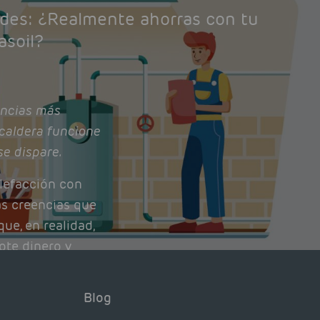
ades: ¿Realmente ahorras con tu
asoil?
ncias más
caldera funcione
se dispare.
lefacción con
as creencias que
ue, en realidad,
ote dinero y
nto de tu caldera.
con lo que
Blog
xpertos.