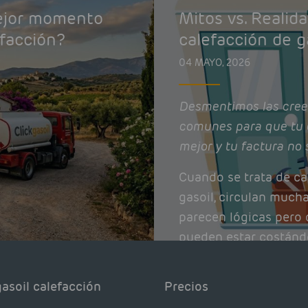
mejor momento
Mitos vs. Realid
efacción?
calefacción de g
04 MAYO, 2026
Desmentimos las cree
comunes para que tu 
mejor y tu factura no 
Cuando se trata de ca
gasoil, circulan much
parecen lógicas pero q
pueden estar costánd
afectando el rendimie
Pocas se contrastan 
asoil calefacción
Precios
realmente dicen los e