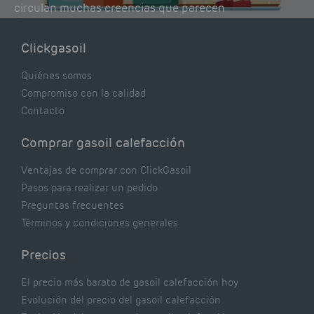
circulan muchas creencias que parecen
lógicas pero que, en realidad, pueden estar
costándote dinero y afectando el rendimiento
Clickgasoil
de tu caldera. Pocas se contrastan con lo que
realmente dicen los expertos.
Quiénes somos
Compromiso con la calidad
Contacto
Comprar gasoil calefacción
Ventajas de comprar con ClickGasoil
Pasos para realizar un pedido
Preguntas frecuentes
Términos y condiciones generales
Precios
El precio más barato de gasoil calefacción hoy
Evolución del precio del gasoil calefacción