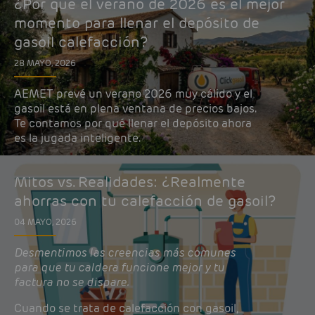
¿Por qué el verano de 2026 es el mejor
momento para llenar el depósito de
gasoil calefacción?
28 MAYO, 2026
AEMET prevé un verano 2026 muy cálido y el
gasoil está en plena ventana de precios bajos.
Te contamos por qué llenar el depósito ahora
es la jugada inteligente.
Mitos vs. Realidades: ¿Realmente
ahorras con tu calefacción de gasoil?
04 MAYO, 2026
Desmentimos las creencias más comunes
para que tu caldera funcione mejor y tu
factura no se dispare.
Cuando se trata de calefacción con gasoil,