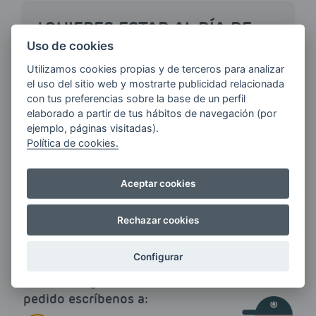
¿QUIERES ESTAR AL DÍA DE
LAS
Uso de cookies
ÚLTIMAS NOVEDADES?
Utilizamos cookies propias y de terceros para analizar
el uso del sitio web y mostrarte publicidad relacionada
con tus preferencias sobre la base de un perfil
E-MAIL
elaborado a partir de tus hábitos de navegación (por
ejemplo, páginas visitadas).
Política de cookies.
Quiero recibir las últimas novedades de AVIA
Aceptar cookies
ENERGIAS por cualquier medio, incluido
electrónico.
Más información
Rechazar cookies
Configurar
Si tienes alguna duda durante el
pedido escríbenos a: