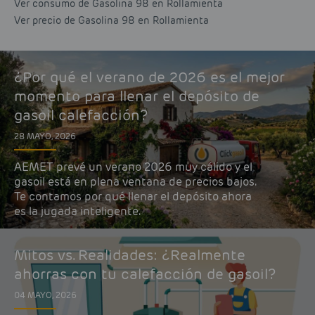
Ver consumo de Gasolina 98 en Rollamienta
Ver precio de Gasolina 98 en Rollamienta
¿Por qué el verano de 2026 es el mejor
momento para llenar el depósito de
gasoil calefacción?
28 MAYO, 2026
AEMET prevé un verano 2026 muy cálido y el
gasoil está en plena ventana de precios bajos.
Te contamos por qué llenar el depósito ahora
es la jugada inteligente.
Mitos vs. Realidades: ¿Realmente
ahorras con tu calefacción de gasoil?
04 MAYO, 2026