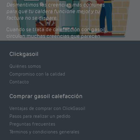
Desmentimos las creencias más comunes
para que tu caldera funcione mejor y tu
factura no se dispare.
Cuando se trata de calefacción con gasoil,
circulan muchas creencias que parecen
lógicas pero que, en realidad, pueden estar
costándote dinero y afectando el rendimiento
Clickgasoil
de tu caldera. Pocas se contrastan con lo que
realmente dicen los expertos.
Quiénes somos
Compromiso con la calidad
Contacto
Comprar gasoil calefacción
Ventajas de comprar con ClickGasoil
Pasos para realizar un pedido
Preguntas frecuentes
Términos y condiciones generales