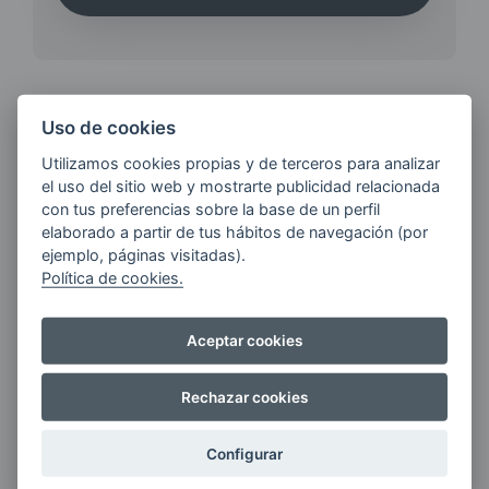
Uso de cookies
¿QUIERES ESTAR AL DÍA DE
Utilizamos cookies propias y de terceros para analizar
LAS
el uso del sitio web y mostrarte publicidad relacionada
ÚLTIMAS NOVEDADES?
con tus preferencias sobre la base de un perfil
elaborado a partir de tus hábitos de navegación (por
ejemplo, páginas visitadas).
E-MAIL
Política de cookies.
Aceptar cookies
Quiero recibir las últimas novedades de AVIA
Rechazar cookies
ENERGIAS por cualquier medio, incluido
electrónico.
Más información
Configurar