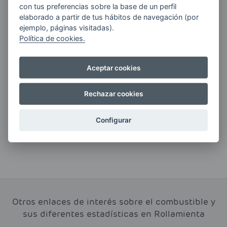
ENERGIAS por cualquier medio, incluido
con tus preferencias sobre la base de un perfil
electrónico.
Más información
elaborado a partir de tus hábitos de navegación (por
ejemplo, páginas visitadas).
Política de cookies.
Aceptar cookies
Si tienes alguna duda durante el
pedido escríbenos a:
Rechazar cookies
contacto@clickgasoil.com
Configurar
Otros enlaces de interés sobre el combustible y
sus diferentes estadísticas en Rollamienta