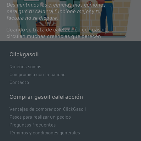
Desmentimos las creencias más comunes
para que tu caldera funcione mejor y tu
factura no se dispare.
Cuando se trata de calefacción con gasoil,
circulan muchas creencias que parecen
lógicas pero que, en realidad, pueden estar
costándote dinero y afectando el rendimiento
Clickgasoil
de tu caldera. Pocas se contrastan con lo que
realmente dicen los expertos.
Quiénes somos
Compromiso con la calidad
Contacto
Comprar gasoil calefacción
Ventajas de comprar con ClickGasoil
Pasos para realizar un pedido
Preguntas frecuentes
Términos y condiciones generales