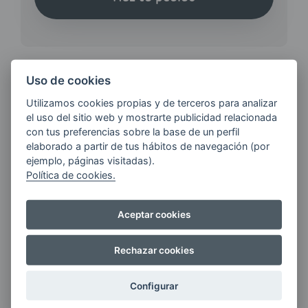
Uso de cookies
Utilizamos cookies propias y de terceros para analizar
¿QUIERES ESTAR AL DÍA DE
el uso del sitio web y mostrarte publicidad relacionada
LAS
con tus preferencias sobre la base de un perfil
ÚLTIMAS NOVEDADES?
elaborado a partir de tus hábitos de navegación (por
ejemplo, páginas visitadas).
Política de cookies.
E-MAIL
Aceptar cookies
Quiero recibir las últimas novedades de AVIA
Rechazar cookies
ENERGIAS por cualquier medio, incluido
electrónico.
Más información
Configurar