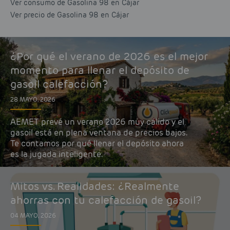
Ver consumo de Gasolina 98 en Cájar
Ver precio de Gasolina 98 en Cájar
¿Por qué el verano de 2026 es el mejor
momento para llenar el depósito de
gasoil calefacción?
28 MAYO, 2026
AEMET prevé un verano 2026 muy cálido y el
gasoil está en plena ventana de precios bajos.
Te contamos por qué llenar el depósito ahora
es la jugada inteligente.
Mitos vs. Realidades: ¿Realmente
ahorras con tu calefacción de gasoil?
04 MAYO, 2026