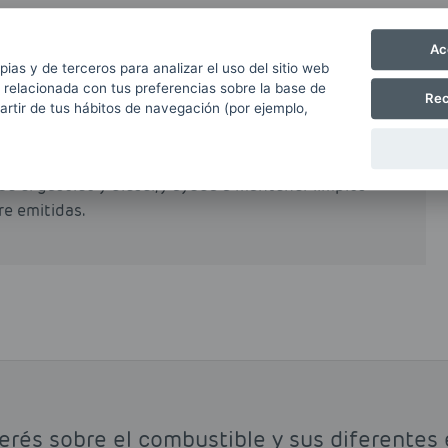
Ac
pias y de terceros para analizar el uso del sitio web
e en los vehículos no comerciales en España. Su
 relacionada con tus preferencias sobre la base de
Rec
al incentiva su uso, si bien es cierto que en
partir de tus hábitos de navegación (por ejemplo,
n recargo a las gasolinas respecto a los gasóleos
e el gasóleo y diésel, y ayuda a mantener limpios
re emitidas.
erés sobre el combustible y sus diferentes 