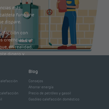
ncias más
caldera funcione
se dispare.
lefacción con
as creencias que
ue, en realidad,
ote dinero y
nto de tu caldera.
con lo que
Blog
xpertos.
calefacción
Consejos
Ahorrar energía
 calefacción
Precio de petróleo y gasoil
il
Gasóleo calefacción doméstico