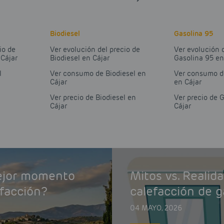
Biodiesel
Gasolina 95
io de
Ver evolución del precio de
Ver evolución 
 Cájar
Biodiesel en Cájar
Gasolina 95 en
l
Ver consumo de Biodiesel en
Ver consumo d
Cájar
en Cájar
Ver precio de Biodiesel en
Ver precio de 
Cájar
Cájar
mejor momento
Mitos vs. Realid
efacción?
calefacción de g
04 MAYO, 2026