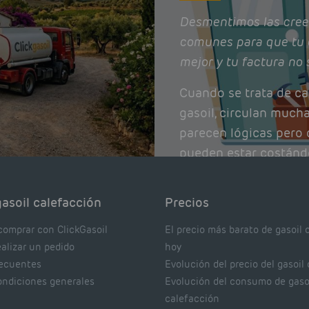
Desmentimos las cree
comunes para que tu 
mejor y tu factura no 
Cuando se trata de ca
gasoil, circulan much
parecen lógicas pero q
pueden estar costánd
afectando el rendimie
Pocas se contrastan 
asoil calefacción
Precios
realmente dicen los e
comprar con ClickGasoil
El precio más barato de gasoil 
ealizar un pedido
hoy
recuentes
Evolución del precio del gasoil
ondiciones generales
Evolución del consumo de gaso
calefacción