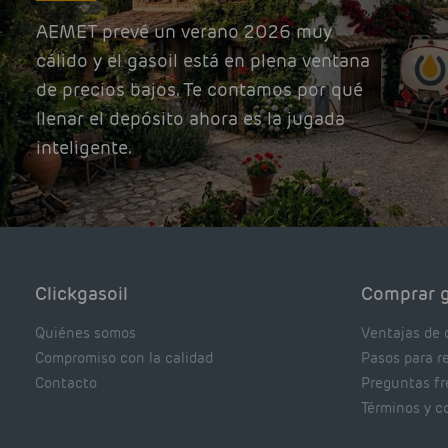
AEMET prevé un verano 2026 muy
cálido y el gasoil está en plena ventana
de precios bajos. Te contamos por qué
llenar el depósito ahora es la jugada
inteligente.
Clickgasoil
Comprar g
Quiénes somos
Ventajas de 
Compromiso con la calidad
Pasos para r
Contacto
Preguntas f
Términos y c