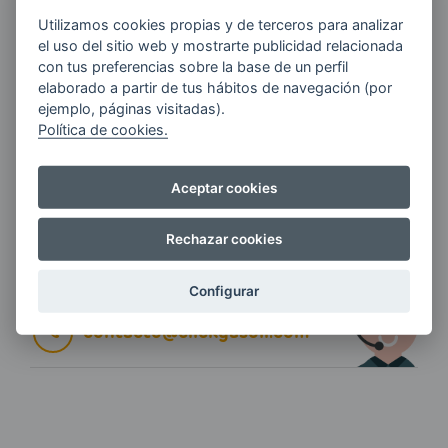
E-MAIL
Utilizamos cookies propias y de terceros para analizar
el uso del sitio web y mostrarte publicidad relacionada
con tus preferencias sobre la base de un perfil
elaborado a partir de tus hábitos de navegación (por
ejemplo, páginas visitadas).
Quiero recibir las últimas novedades de AVIA
Política de cookies.
ENERGIAS por cualquier medio, incluido
electrónico.
Más información
Aceptar cookies
Rechazar cookies
Si tienes alguna duda durante el
pedido escríbenos a:
Configurar
contacto@clickgasoil.com