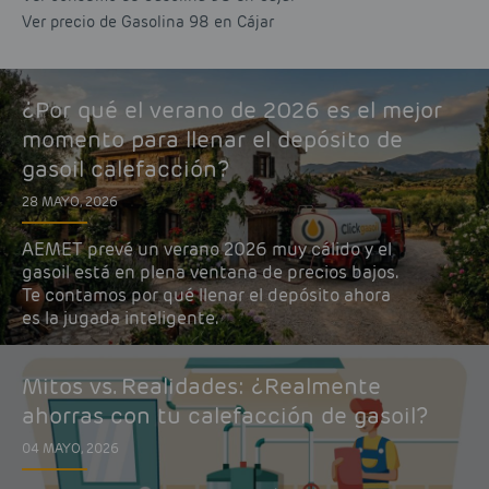
Ver precio de Gasolina 98 en Cájar
¿Por qué el verano de 2026 es el mejor
momento para llenar el depósito de
gasoil calefacción?
28 MAYO, 2026
AEMET prevé un verano 2026 muy cálido y el
gasoil está en plena ventana de precios bajos.
Te contamos por qué llenar el depósito ahora
es la jugada inteligente.
Mitos vs. Realidades: ¿Realmente
ahorras con tu calefacción de gasoil?
04 MAYO, 2026