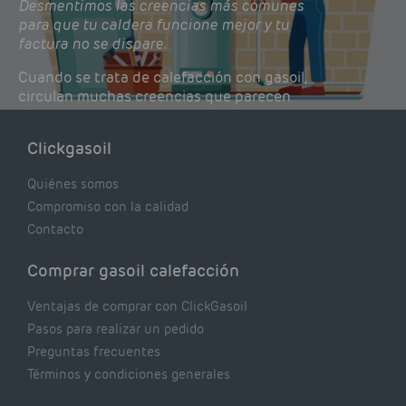
Desmentimos las creencias más comunes
para que tu caldera funcione mejor y tu
factura no se dispare.
Cuando se trata de calefacción con gasoil,
circulan muchas creencias que parecen
lógicas pero que, en realidad, pueden estar
costándote dinero y afectando el rendimiento
Clickgasoil
de tu caldera. Pocas se contrastan con lo que
realmente dicen los expertos.
Quiénes somos
Compromiso con la calidad
Contacto
Comprar gasoil calefacción
Ventajas de comprar con ClickGasoil
Pasos para realizar un pedido
Preguntas frecuentes
Términos y condiciones generales