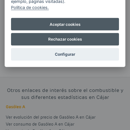
ejemplo, páginas visitadas).
Política de cookies.
Si tienes alguna duda durante el
pedido escríbenos a:
Aceptar cookies
contacto@clickgasoil.com
Rechazar cookies
Configurar
Otros enlaces de interés sobre el combustible y
sus diferentes estadísticas en Cájar
Gasóleo A
Ver evolución del precio de Gasóleo A en Cájar
Ver consumo de Gasóleo A en Cájar