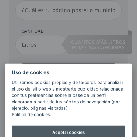
CANTIDAD
CUANTOS MÁS LITROS
PIDAS,
MÁS AHORRAS
Haz tu pedido
Uso de cookies
Utilizamos cookies propias y de terceros para analizar
el uso del sitio web y mostrarte publicidad relacionada
con tus preferencias sobre la base de un perfil
elaborado a partir de tus hábitos de navegación (por
ejemplo, páginas visitadas).
Política de cookies.
¿QUIERES ESTAR AL DÍA DE
LAS
Aceptar cookies
ÚLTIMAS NOVEDADES?